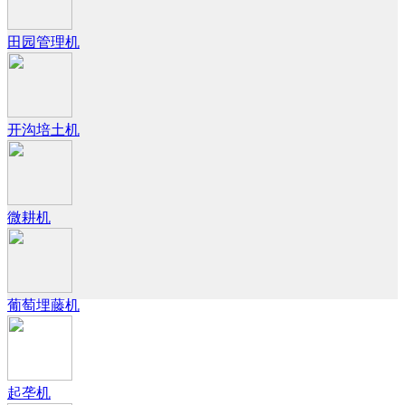
田园管理机
开沟培土机
微耕机
葡萄埋藤机
起垄机