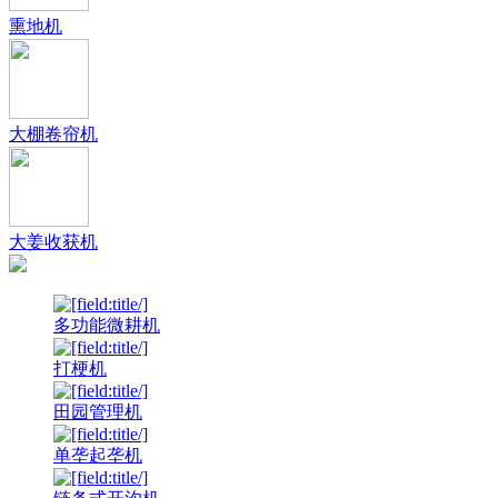
熏地机
大棚卷帘机
大姜收获机
多功能微耕机
打梗机
田园管理机
单垄起垄机