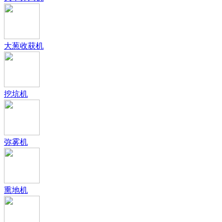
大葱收获机
挖坑机
弥雾机
熏地机