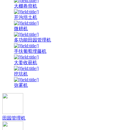
大棚卷帘机
开沟培土机
微耕机
多功能田园管理机
手扶葡萄埋藤机
大姜收获机
挖坑机
弥雾机
田园管理机