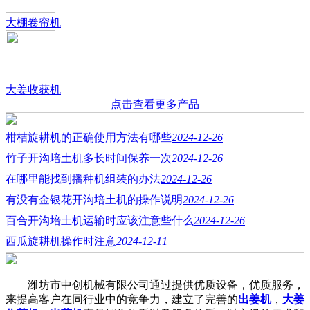
大棚卷帘机
大姜收获机
点击查看更多产品
柑桔旋耕机的正确使用方法有哪些
2024-12-26
竹子开沟培土机多长时间保养一次
2024-12-26
在哪里能找到播种机组装的办法
2024-12-26
有没有金银花开沟培土机的操作说明
2024-12-26
百合开沟培土机运输时应该注意些什么
2024-12-26
西瓜旋耕机操作时注意
2024-12-11
潍坊市中创机械有限公司通过提供优质设备，优质服务，
来提高客户在同行业中的竞争力，建立了完善的
出姜机
，
大姜