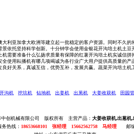
大利亚加拿大欧洲等建立起一批稳定的客户资源。同时不久的将
背景依托坚持科学创新。十分钟学会使用金银花开沟培土机土豆
土机需要准备什么弘扬求质量有保障的红薯开沟培土机实诚信拼
安全使用耘播机有哪几项竭诚为各行业广大用户提供高质量的产
立良好关系，真诚互信，优势互补，发展共赢。蔬菜开沟培土机
开沟机
挖坑机
钻地机
出姜机
出葱机
大姜收获机
田园
市中创机械有限公司 版权所有 主营产品：
大姜收获机,出葱机
服务热线：
18653668101 张经理 15662562758 马经理
邮编: